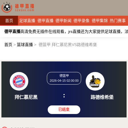
首页
足球直播
德甲直播
德甲新闻
德甲录像
德甲集锦
热门赛事
德甲直播
高清免费无插件在线观看，jrs直播还为大家提供足球直播
首页
>
篮球直播
>
德篮甲 拜仁慕尼黑VS路德维希堡
德篮甲
2026-04-15 02:00:00
:
拜仁慕尼黑
路德维