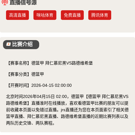
已结束
高清直播
咪咕体育
免费直播
腾讯体育
比赛介绍
【赛事名称】
德篮甲 拜仁慕尼黑VS路德维希堡
【赛事分类】
德篮甲
【开赛时间】
2026-04-15 02:00:00
北京时间2026年04月15日 02:00，德篮甲【德篮甲 拜仁慕尼黑VS
路德维希堡】直播准时在线播放，喜欢看德篮甲比赛的朋友可以提
前收藏本页面以免错过直播。jrs直播还为您在本页面索引了相关德
篮甲直播、拜仁慕尼黑直播、路德维希堡直播的近期比赛列表以及
两队历史交锋、两队赛程。