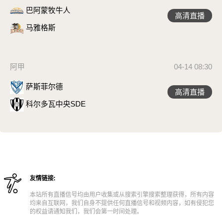
巴阿蒙牧牛人
高清直播
马雅格斯
阿甲
04-14 08:30
萨斯菲尔德
高清直播
科尔多瓦中央SDE
友情链接:
本站所有直播信号均由用户收集或从搜索引擎搜索整理获得，所有内容
均来自互联网，我们自身不提供任何直播信号和视频内容，如有侵犯您
的权益请通知我们，我们会第一时间处理。