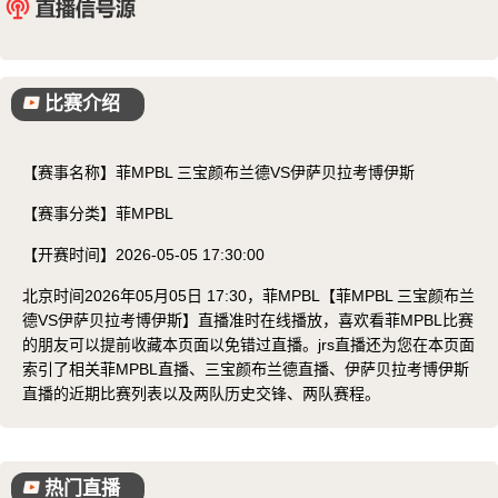
已结束
比赛介绍
【赛事名称】
菲MPBL 三宝颜布兰德VS伊萨贝拉考博伊斯
【赛事分类】
菲MPBL
【开赛时间】
2026-05-05 17:30:00
北京时间2026年05月05日 17:30，菲MPBL【菲MPBL 三宝颜布兰
德VS伊萨贝拉考博伊斯】直播准时在线播放，喜欢看菲MPBL比赛
的朋友可以提前收藏本页面以免错过直播。jrs直播还为您在本页面
索引了相关菲MPBL直播、三宝颜布兰德直播、伊萨贝拉考博伊斯
直播的近期比赛列表以及两队历史交锋、两队赛程。
热门直播