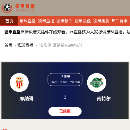
首页
足球直播
德甲直播
德甲新闻
德甲录像
德甲集锦
热门赛事
德甲直播
高清免费无插件在线观看，jrs直播还为大家提供足球直播
首页
>
篮球直播
>
法篮甲 摩纳哥VS南特尔
法篮甲
2026-06-04 02:00:00
:
摩纳哥
南特