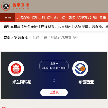
首页
足球直播
德甲直播
德甲新闻
德甲录像
德甲集锦
热门赛事
德甲直播
高清免费无插件在线观看，jrs直播还为大家提供足球直播
首页
>
篮球直播
>
意篮甲 米兰阿玛尼VS布雷西亚
意篮甲
2026-06-04 02:00:00
:
米兰阿玛尼
布雷