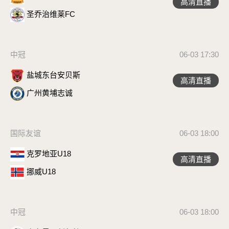
高清直播
圣乔治维莱FC
中冠
06-03 17:30
盐城东台安贝斯
高清直播
广州黄埔志诚
国际友谊
06-03 18:00
克罗地亚U18
高清直播
挪威U18
中冠
06-03 18:00