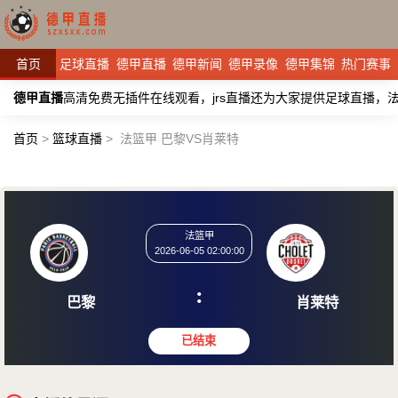
首页
足球直播
德甲直播
德甲新闻
德甲录像
德甲集锦
热门赛事
德甲直播
高清免费无插件在线观看，jrs直播还为大家提供足球直播
首页
>
篮球直播
>
法篮甲 巴黎VS肖莱特
法篮甲
2026-06-05 02:00:00
:
巴黎
肖莱