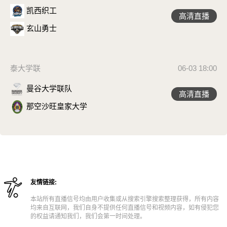
凯西织工
高清直播
玄山勇士
泰大学联
06-03 18:00
曼谷大学联队
高清直播
那空沙旺皇家大学
友情链接:
本站所有直播信号均由用户收集或从搜索引擎搜索整理获得，所有内容
均来自互联网，我们自身不提供任何直播信号和视频内容，如有侵犯您
的权益请通知我们，我们会第一时间处理。