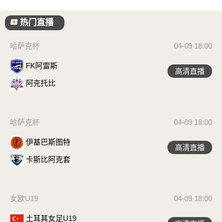
热门直播
哈萨克杯
04-09 18:00
FK阿雷斯
高清直播
阿克托比
哈萨克杯
04-09 18:00
伊基巴斯图特
高清直播
卡斯比阿克套
女欧U19
04-09 18:00
土耳其女足U19