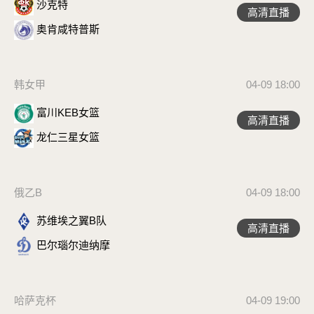
沙克特
高清直播
奥肯咸特普斯
韩女甲
04-09 18:00
富川KEB女篮
高清直播
龙仁三星女篮
俄乙B
04-09 18:00
苏维埃之翼B队
高清直播
巴尔瑙尔迪纳摩
哈萨克杯
04-09 19:00