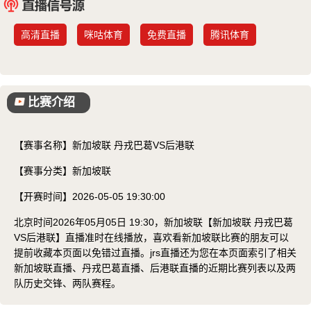
已结束
高清直播
咪咕体育
免费直播
腾讯体育
比赛介绍
【赛事名称】
新加坡联 丹戎巴葛VS后港联
【赛事分类】
新加坡联
【开赛时间】
2026-05-05 19:30:00
北京时间2026年05月05日 19:30，新加坡联【新加坡联 丹戎巴葛
VS后港联】直播准时在线播放，喜欢看新加坡联比赛的朋友可以
提前收藏本页面以免错过直播。jrs直播还为您在本页面索引了相关
新加坡联直播、丹戎巴葛直播、后港联直播的近期比赛列表以及两
队历史交锋、两队赛程。