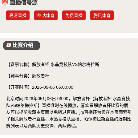
已结束
高清直播
咪咕体育
免费直播
腾讯体育
比赛介绍
【赛事名称】
解放者杯 水晶竞技队VS帕尔梅拉斯
【赛事分类】
解放者杯
【开赛时间】
2026-05-06 06:00:00
北京时间2026年05月06日 06:00，解放者杯【解放者杯 水晶竞技
队VS帕尔梅拉斯】直播准时在线播放，喜欢看解放者杯比赛的朋
友可以提前收藏本页面以免错过直播。jrs直播还为您在本页面索引
了相关解放者杯直播、水晶竞技队直播、帕尔梅拉斯直播的近期比
赛列表以及两队历史交锋、两队赛程。