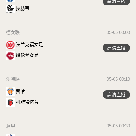
高清直播
拉赫蒂
德女联
05-05 00:00
法兰克福女足
高清直播
纽伦堡女足
沙特联
05-05 00:10
费哈
高清直播
利雅得体育
意甲
05-05 00:30