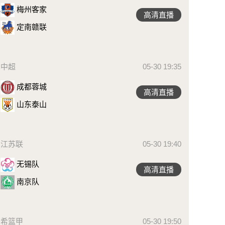
梅州客家
高清直播
定南赣联
中超
05-30 19:35
成都蓉城
高清直播
山东泰山
江苏联
05-30 19:40
无锡队
高清直播
南京队
希篮甲
05-30 19:50