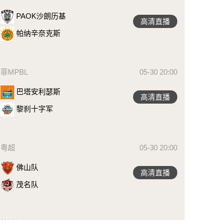
PAOK沙朗历基
高清直播
帕纳辛奈克斯
菲MPBL
05-30 20:00
巴塔安利瑟斯
高清直播
黎刹十字军
粤超
05-30 20:00
佛山队
高清直播
茂名队