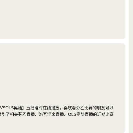
洛瓦涅米VSOLS奥陆】直播准时在线播放，喜欢看芬乙比赛的朋友可以
索引了相关芬乙直播、洛瓦涅米直播、OLS奥陆直播的近期比赛