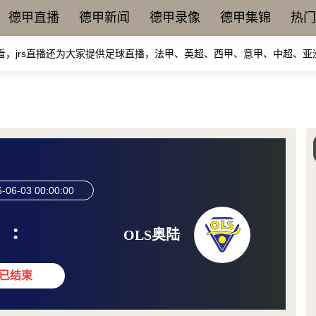
德甲直播
德甲新闻
德甲录像
德甲集锦
热门
看，jrs直播还为大家提供足球直播，法甲、英超、西甲、意甲、中超、
-06-03 00:00:00
:
OLS奥陆
已结束