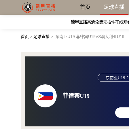
首页
足球直播
德甲直播
高清免费无插件在线观
首页
>
足球直播
>
东南亚U19 菲律宾U19VS澳大利亚U19
东南亚U19
2
菲律宾U19