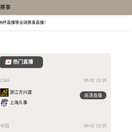
赛事
亚洲杯直播等全球赛事直播！
热门直播
CBA
06-02 19:35
浙江方兴渡
高清直播
上海久事
中冠
06-02 19:35