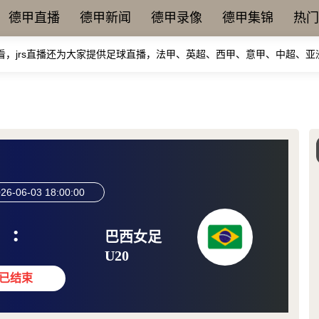
德甲直播
德甲新闻
德甲录像
德甲集锦
热门
看，jrs直播还为大家提供足球直播，法甲、英超、西甲、意甲、中超、
26-06-03 18:00:00
:
巴西女足
U20
已结束