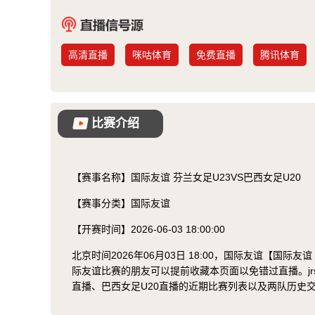
高清直播
咪咕体育
免费直播
腾讯体育
比赛介绍
【赛事名称】
国际友谊 芬兰女足U23VS巴西女足U20
【赛事分类】
国际友谊
【开赛时间】
2026-06-03 18:00:00
北京时间2026年06月03日 18:00，国际友谊【国际
际友谊比赛的朋友可以提前收藏本页面以免错过直播。jr
直播、巴西女足U20直播的近期比赛列表以及两队历史