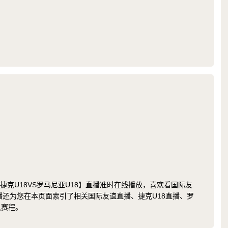
友谊 捷克U18VS罗马尼亚U18】直播准时在线播放，喜欢看国际友
播还为您在本页面索引了相关国际友谊直播、捷克U18直播、罗
队赛程。