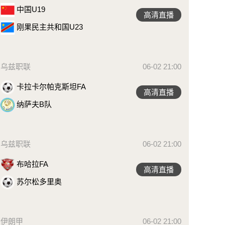
中国U19
高清直播
刚果民主共和国U23
乌兹职联
06-02 21:00
卡拉卡尔帕克斯坦FA
高清直播
纳萨夫B队
乌兹职联
06-02 21:00
布哈拉FA
高清直播
苏尔松多里奥
伊朗甲
06-02 21:00