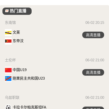
热门直播
东南锦
06-02 20:15
文莱
高清直播
东帝汶
土伦杯
06-02 21:00
中国U19
高清直播
刚果民主共和国U23
乌兹职联
06-02 21:00
卡拉卡尔帕克斯坦FA