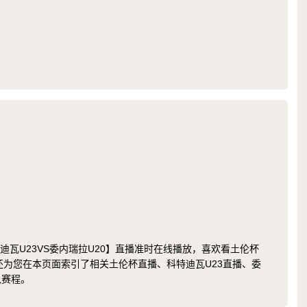
 科特迪瓦U23VS委内瑞拉U20】直播准时在线播放，喜欢看土伦杯
还为您在本页面索引了相关土伦杯直播、科特迪瓦U23直播、委
队赛程。