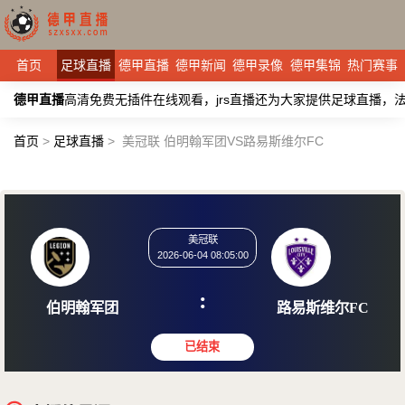
首页
足球直播
德甲直播
德甲新闻
德甲录像
德甲集锦
热门赛事
德甲直播
高清免费无插件在线观看，jrs直播还为大家提供足球直播
首页
>
足球直播
>
美冠联 伯明翰军团VS路易斯维尔FC
美冠联
2026-06-04 08:05:00
:
伯明翰军团
路易斯维