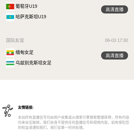
葡萄牙U19
高清直播
哈萨克斯坦U19
国际友谊
06-03 17:30
缅甸女足
高清直播
乌兹别克斯坦女足
友情链接:
本站所有直播信号均由用户收集或从搜索引擎搜索整理获得，所有内容
均来自互联网，我们自身不提供任何直播信号和视频内容，如有侵犯您
的权益请通知我们，我们会第一时间处理。