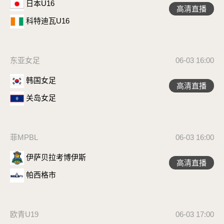
日本U16
高清直播
科特迪瓦U16
东亚女足
06-03 16:00
韩国女足
高清直播
关岛女足
菲MPBL
06-03 16:00
伊萨贝拉考博伊斯
高清直播
帕西格市
欧青U19
06-03 17:00