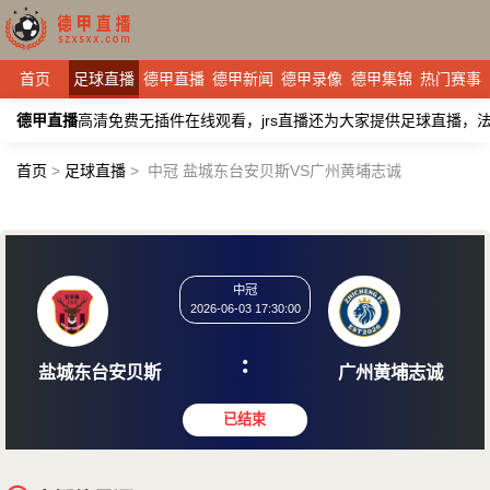
首页
足球直播
德甲直播
德甲新闻
德甲录像
德甲集锦
热门赛事
德甲直播
高清免费无插件在线观看，jrs直播还为大家提供足球直播
首页
>
足球直播
>
中冠 盐城东台安贝斯VS广州黄埔志诚
中冠
2026-06-03 17:30:00
:
盐城东台安贝斯
广州黄