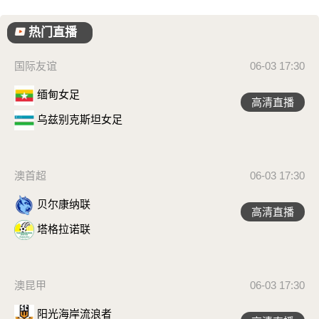
热门直播
国际友谊
06-03 17:30
缅甸女足
高清直播
乌兹别克斯坦女足
澳首超
06-03 17:30
贝尔康纳联
高清直播
塔格拉诺联
澳昆甲
06-03 17:30
阳光海岸流浪者