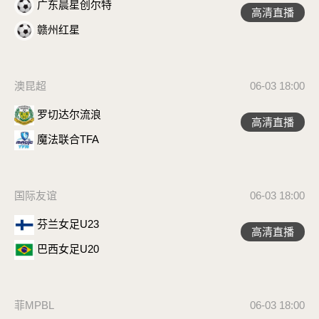
广东晨星创尔特
高清直播
赣州红星
澳昆超
06-03 18:00
罗切达尔流浪
高清直播
魔法联合TFA
国际友谊
06-03 18:00
芬兰女足U23
高清直播
巴西女足U20
菲MPBL
06-03 18:00