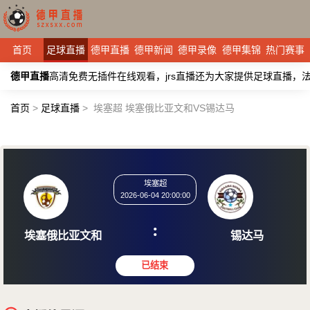
首页
足球直播
德甲直播
德甲新闻
德甲录像
德甲集锦
热门赛事
德甲直播
高清免费无插件在线观看，jrs直播还为大家提供足球直播
首页
>
足球直播
>
埃塞超 埃塞俄比亚文和VS锡达马
埃塞超
2026-06-04 20:00:00
:
埃塞俄比亚文和
锡达