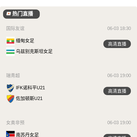
热门直播
国际友谊
06-03 18:30
缅甸女足
高清直播
乌兹别克斯坦女足
瑞青超
06-03 19:00
IFK诺科平U21
高清直播
佐加顿斯U21
女奥非预
06-03 19:00
南苏丹女足