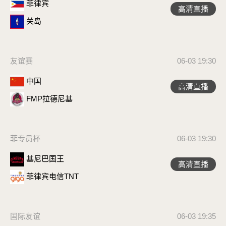
菲律宾
高清直播
关岛
友谊赛
06-03 19:30
中国
高清直播
FMP拉德尼基
菲专员杯
06-03 19:30
基尼巴国王
高清直播
菲律宾电信TNT
国际友谊
06-03 19:35