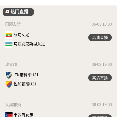
热门直播
国际友谊
06-03 18:30
缅甸女足
高清直播
乌兹别克斯坦女足
瑞青超
06-03 19:00
IFK诺科平U21
高清直播
佐加顿斯U21
女奥非预
06-03 19:00
南苏丹女足