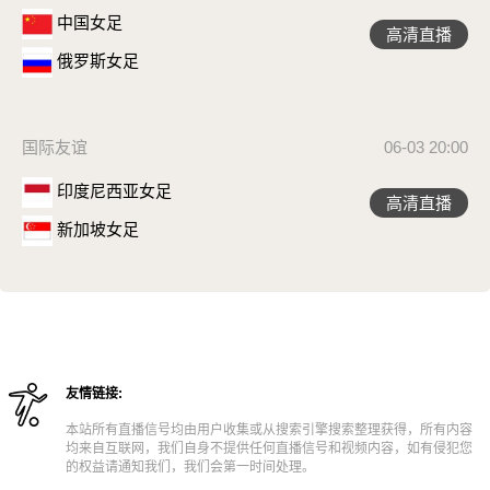
中国女足
高清直播
俄罗斯女足
国际友谊
06-03 20:00
印度尼西亚女足
高清直播
新加坡女足
友情链接:
本站所有直播信号均由用户收集或从搜索引擎搜索整理获得，所有内容
均来自互联网，我们自身不提供任何直播信号和视频内容，如有侵犯您
的权益请通知我们，我们会第一时间处理。