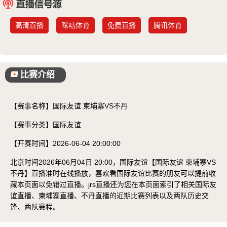
已结束
高清直播
咪咕体育
免费直播
腾讯体育
比赛介绍
【赛事名称】
国际友谊 柬埔寨VS不丹
【赛事分类】
国际友谊
【开赛时间】
2026-06-04 20:00:00
北京时间2026年06月04日 20:00，国际友谊【国际友谊 柬埔寨VS
不丹】直播准时在线播放，喜欢看国际友谊比赛的朋友可以提前收
藏本页面以免错过直播。jrs直播还为您在本页面索引了相关国际友
谊直播、柬埔寨直播、不丹直播的近期比赛列表以及两队历史交
锋、两队赛程。