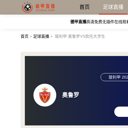
首页
足球直播
德甲直播
高清免费无插件在线观
首页
>
足球直播
>
玻利甲 奥鲁罗VS宾托大学生
玻利甲
202
奥鲁罗