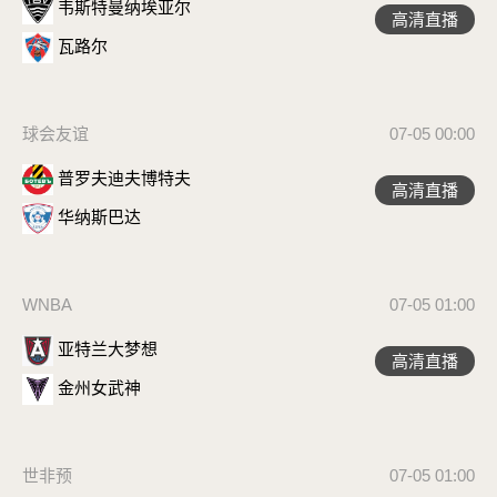
韦斯特曼纳埃亚尔
高清直播
瓦路尔
球会友谊
07-05 00:00
普罗夫迪夫博特夫
高清直播
华纳斯巴达
WNBA
07-05 01:00
亚特兰大梦想
高清直播
金州女武神
世非预
07-05 01:00