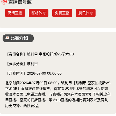
已结束
高清直播
咪咕体育
免费直播
腾讯体育
比赛介绍
【赛事名称】
玻利甲 皇家帕托斯VS学术DB
【赛事分类】
玻利甲
【开赛时间】
2026-07-09 08:00:00
北京时间2026年07月09日 08:00，玻利甲【玻利甲 皇家帕托斯VS
学术DB】直播准时在线播放，喜欢看玻利甲比赛的朋友可以提前
收藏本页面以免错过直播。jrs直播还为您在本页面索引了相关玻利
甲直播、皇家帕托斯直播、学术DB直播的近期比赛列表以及两队
历史交锋、两队赛程。