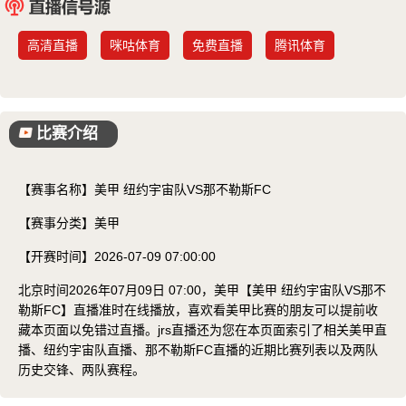
已结束
高清直播
咪咕体育
免费直播
腾讯体育
比赛介绍
【赛事名称】
美甲 纽约宇宙队VS那不勒斯FC
【赛事分类】
美甲
【开赛时间】
2026-07-09 07:00:00
北京时间2026年07月09日 07:00，美甲【美甲 纽约宇宙队VS那不
勒斯FC】直播准时在线播放，喜欢看美甲比赛的朋友可以提前收
藏本页面以免错过直播。jrs直播还为您在本页面索引了相关美甲直
播、纽约宇宙队直播、那不勒斯FC直播的近期比赛列表以及两队
历史交锋、两队赛程。