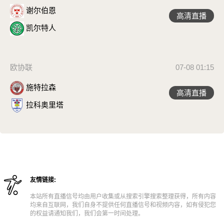
谢尔伯恩
高清直播
凯尔特人
欧协联
07-08 01:15
施特拉森
高清直播
拉科奥里塔
友情链接:
本站所有直播信号均由用户收集或从搜索引擎搜索整理获得，所有内容
均来自互联网，我们自身不提供任何直播信号和视频内容，如有侵犯您
的权益请通知我们，我们会第一时间处理。