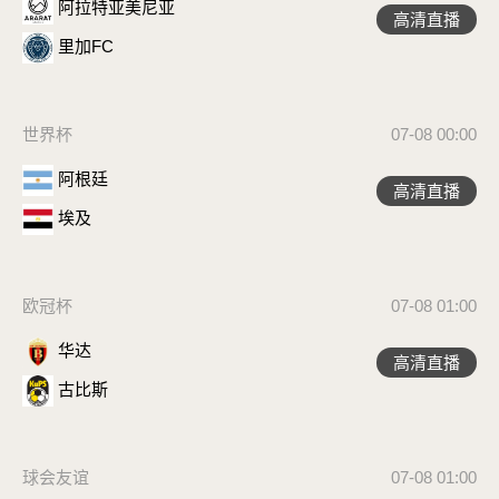
阿拉特亚美尼亚
高清直播
里加FC
世界杯
07-08 00:00
阿根廷
高清直播
埃及
欧冠杯
07-08 01:00
华达
高清直播
古比斯
球会友谊
07-08 01:00