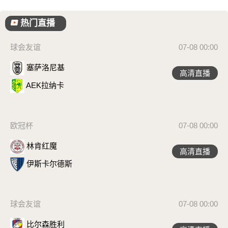
热门直播
球会友谊
07-08 00:00
塞萨洛尼基
高清直播
AEK拉纳卡
欧冠杯
07-08 00:00
林肯红魔
高清直播
伊斯卡尔德斯
球会友谊
07-08 00:00
比尔森胜利