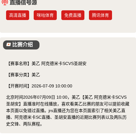
已结束
高清直播
咪咕体育
免费直播
腾讯体育
比赛介绍
【赛事名称】
美乙 阿克德米卡SCVS圣胡安
【赛事分类】
美乙
【开赛时间】
2026-07-09 10:00:00
北京时间2026年07月09日 10:00，美乙【美乙 阿克德米卡SCVS
圣胡安】直播准时在线播放，喜欢看美乙比赛的朋友可以提前收藏
本页面以免错过直播。jrs直播还为您在本页面索引了相关美乙直
播、阿克德米卡SC直播、圣胡安直播的近期比赛列表以及两队历
史交锋、两队赛程。