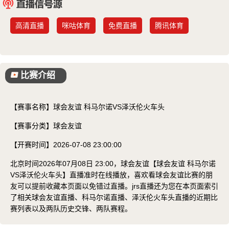
已结束
高清直播
咪咕体育
免费直播
腾讯体育
比赛介绍
【赛事名称】
球会友谊 科马尔诺VS泽沃伦火车头
【赛事分类】
球会友谊
【开赛时间】
2026-07-08 23:00:00
北京时间2026年07月08日 23:00，球会友谊【球会友谊 科马尔诺
VS泽沃伦火车头】直播准时在线播放，喜欢看球会友谊比赛的朋
友可以提前收藏本页面以免错过直播。jrs直播还为您在本页面索引
了相关球会友谊直播、科马尔诺直播、泽沃伦火车头直播的近期比
赛列表以及两队历史交锋、两队赛程。