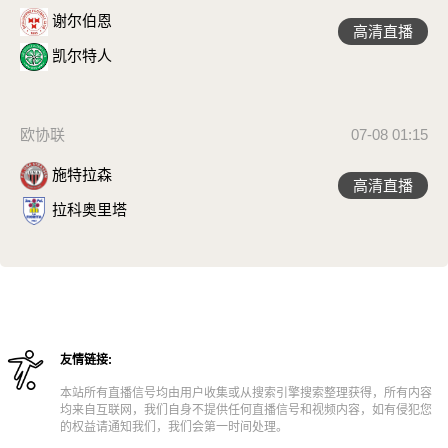
谢尔伯恩
高清直播
凯尔特人
欧协联
07-08 01:15
施特拉森
高清直播
拉科奥里塔
友情链接:
本站所有直播信号均由用户收集或从搜索引擎搜索整理获得，所有内容
均来自互联网，我们自身不提供任何直播信号和视频内容，如有侵犯您
的权益请通知我们，我们会第一时间处理。