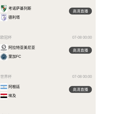
考诺萨基列斯
高清直播
德利塔
欧冠杯
07-08 00:00
阿拉特亚美尼亚
高清直播
里加FC
世界杯
07-08 00:00
阿根廷
高清直播
埃及