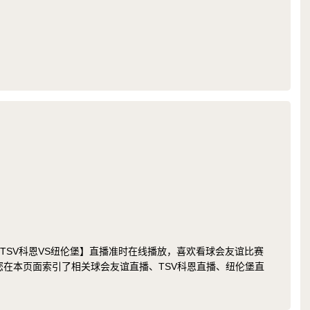
友谊 TSV科恩VS纽伦堡】直播准时在线播放，喜欢看球会友谊比赛
您在本页面索引了相关球会友谊直播、TSV科恩直播、纽伦堡直