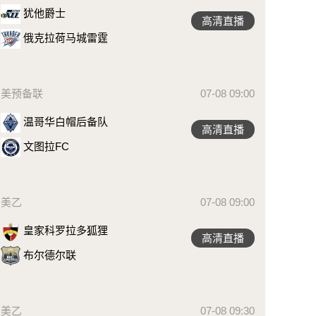
犹他爵士
高清直播
俄克拉荷马城雷霆
美预备联
07-08 09:00
温哥华白帽后备队
高清直播
文图拉FC
美乙
07-08 09:00
皇家科罗拉多狐狸
高清直播
布尔德尔联
美乙
07-08 09:30