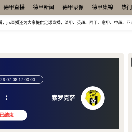
德甲直播
德甲新闻
德甲录像
德甲集锦
热门
看，jrs直播还为大家提供足球直播，法甲、英超、西甲、意甲、中超、
26-07-08 17:00:00
:
索罗克萨
已结束