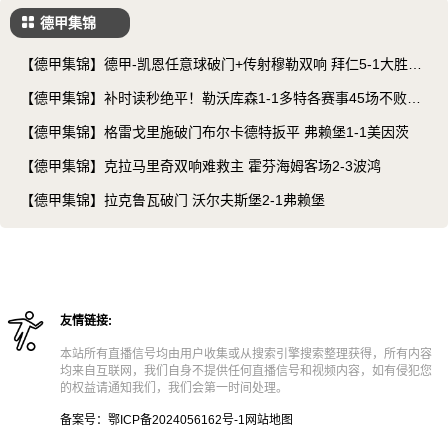
德甲集锦
【德甲集锦】德甲-凯恩任意球破门+传射穆勒双响 拜仁5-1大胜柏
林联
【德甲集锦】补时读秒绝平！勒沃库森1-1多特各赛事45场不败&
赛季不败
【德甲集锦】格雷戈里施破门布尔卡德特扳平 弗赖堡1-1美因茨
【德甲集锦】克拉马里奇双响难救主 霍芬海姆客场2-3波鸿
【德甲集锦】拉克鲁瓦破门 沃尔夫斯堡2-1弗赖堡
友情链接:
本站所有直播信号均由用户收集或从搜索引擎搜索整理获得，所有内容
均来自互联网，我们自身不提供任何直播信号和视频内容，如有侵犯您
的权益请通知我们，我们会第一时间处理。
备案号：鄂ICP备2024056162号-1
网站地图