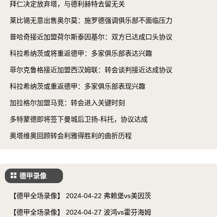
拜仁决定放弃塔，与德利赫特去留无关
莱比锡无意出售奥尔莫：施罗德强调俱乐部不面临压力
普哈奇接近加盟荷尔斯泰因基尔：双方已达成口头协议
科拉希纳茨或将重返德甲：多家俱乐部表达兴趣
菲尔克鲁格接近加盟西汉姆联：转会谈判接近达成协议
科拉希纳茨或重返德甲：多家俱乐部表现兴趣
加拉格尔加盟马竞：转会进入关键时刻
多特蒙德即将签下曼城后卫扬-科托，协议达成
奥塔维奥回顾转会利雅得胜利的曲折历程
德甲录像
【德甲全场录像】 2024-04-22 弗赖堡vs美因茨
【德甲全场录像】 2024-04-27 波鸿vs霍芬海姆