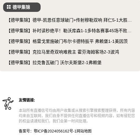
德甲集锦
【德甲集锦】德甲-凯恩任意球破门+传射穆勒双响 拜仁5-1大胜柏
林联
【德甲集锦】补时读秒绝平！勒沃库森1-1多特各赛事45场不败&
赛季不败
【德甲集锦】格雷戈里施破门布尔卡德特扳平 弗赖堡1-1美因茨
【德甲集锦】克拉马里奇双响难救主 霍芬海姆客场2-3波鸿
【德甲集锦】拉克鲁瓦破门 沃尔夫斯堡2-1弗赖堡
友情链接:
本站所有直播信号均由用户收集或从搜索引擎搜索整理获得，所有内容
均来自互联网，我们自身不提供任何直播信号和视频内容，如有侵犯您
的权益请通知我们，我们会第一时间处理。
备案号：鄂ICP备2024056162号-1
网站地图