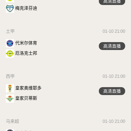
高清直播
梅克泽芬迪
土甲
01-10 21:00
代米尔体育
高清直播
厄洛克士邦
西甲
01-10 21:00
皇家奥维耶多
高清直播
皇家贝蒂斯
马来超
01-10 21:00