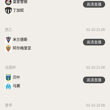
皇家警察
高清直播
丁加奴
西乙
01-10 21:00
米兰德斯
高清直播
阿尔梅里亚
法国杯
01-10 21:00
贝叶
高清直播
马赛
意甲
01-10 22:00