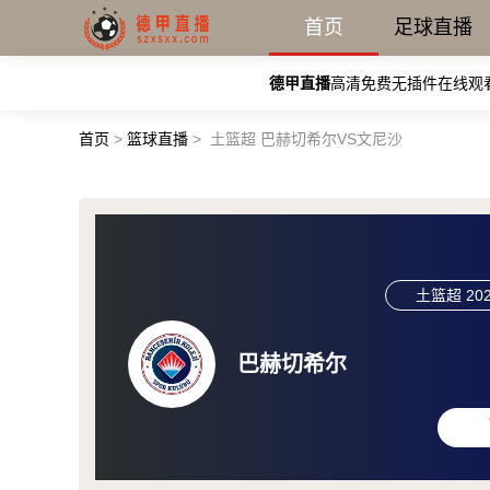
首页
足球直播
德甲直播
高清免费无插件在线观
首页
>
篮球直播
>
土篮超 巴赫切希尔VS文尼沙
土篮超
202
巴赫切希尔