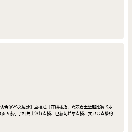
超 巴赫切希尔VS文尼沙】直播准时在线播放，喜欢看土篮超比赛的朋
在本页面索引了相关土篮超直播、巴赫切希尔直播、文尼沙直播的