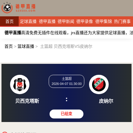
首页
足球直播
德甲直播
德甲新闻
德甲录像
德甲集锦
热门赛事
德甲直播
高清免费无插件在线观看，jrs直播还为大家提供足球直播
首页
>
篮球直播
>
土篮超 贝西克塔斯VS皮纳尔
土篮超
2026-04-07 01:30:00
:
贝西克塔斯
皮纳