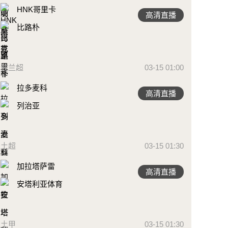
HNK哥里卡
高清直播
比路朴
波兰超
03-15 01:00
拉多麦科
高清直播
列治亚
土超
03-15 01:30
加拉塔萨雷
高清直播
安塔利亚体育
土甲
03-15 01:30