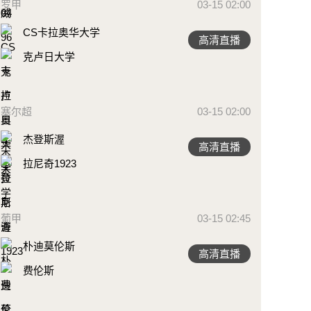
罗甲
03-15 02:00
CS卡拉奥华大学
高清直播
克卢日大学
塞尔超
03-15 02:00
杰登斯渥
高清直播
拉尼奇1923
葡甲
03-15 02:45
朴迪莫伦斯
高清直播
费伦斯