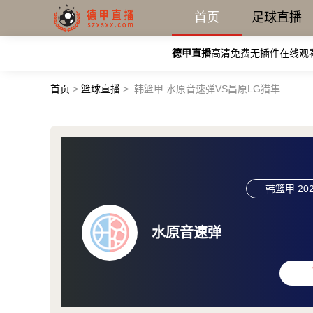
首页
足球直播
德甲直播
高清免费无插件在线观
首页
>
篮球直播
>
韩篮甲 水原音速弹VS昌原LG猎隼
韩篮甲
202
水原音速弹