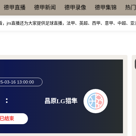
德甲直播
德甲新闻
德甲录像
德甲集锦
热门
看，jrs直播还为大家提供足球直播，法甲、英超、西甲、意甲、中超、
5-03-16 13:00:00
:
昌原LG猎隼
已结束