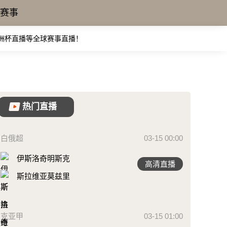
赛事
亚洲杯直播等全球赛事直播！
热门直播
白俄超
03-15 00:00
伊斯洛奇明斯克
高清直播
斯拉维亚莫兹里
克亚甲
03-15 01:00