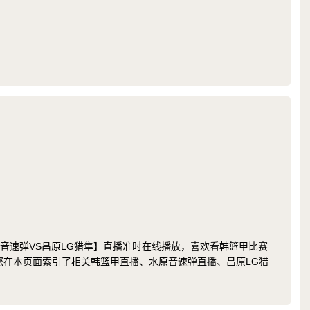
甲 水原音速弹VS昌原LG猎隼】直播准时在线播放，喜欢看韩篮甲比赛
为您在本页面索引了相关韩篮甲直播、水原音速弹直播、昌原LG猎