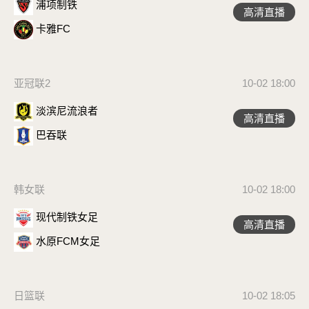
浦项制铁
高清直播
卡雅FC
亚冠联2
10-02 18:00
淡滨尼流浪者
高清直播
巴吞联
韩女联
10-02 18:00
现代制铁女足
高清直播
水原FCM女足
日篮联
10-02 18:05