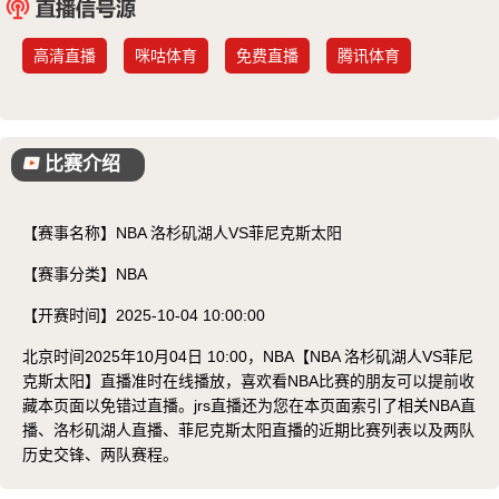
已结束
高清直播
咪咕体育
免费直播
腾讯体育
比赛介绍
【赛事名称】
NBA 洛杉矶湖人VS菲尼克斯太阳
【赛事分类】
NBA
【开赛时间】
2025-10-04 10:00:00
北京时间2025年10月04日 10:00，NBA【NBA 洛杉矶湖人VS菲尼
克斯太阳】直播准时在线播放，喜欢看NBA比赛的朋友可以提前收
藏本页面以免错过直播。jrs直播还为您在本页面索引了相关NBA直
播、洛杉矶湖人直播、菲尼克斯太阳直播的近期比赛列表以及两队
历史交锋、两队赛程。