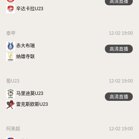
高清直播
辛达卡拉U23
泰甲
12-02 19:00
赤大布瑞
高清直播
纳雄寺联
葡U23
12-02 19:00
马里迪莫U23
高清直播
雷克斯欧斯U23
阿美超
12-02 19:00