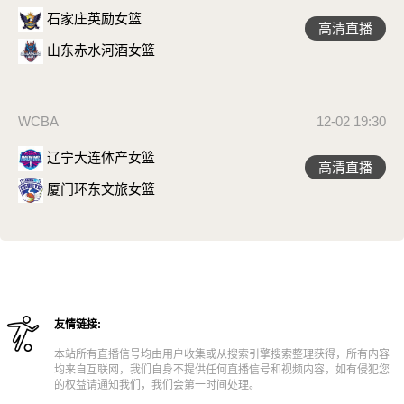
石家庄英励女篮
高清直播
山东赤水河酒女篮
WCBA
12-02 19:30
辽宁大连体产女篮
高清直播
厦门环东文旅女篮
友情链接:
本站所有直播信号均由用户收集或从搜索引擎搜索整理获得，所有内容
均来自互联网，我们自身不提供任何直播信号和视频内容，如有侵犯您
的权益请通知我们，我们会第一时间处理。