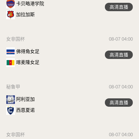
卡贝略港学院
高清直播
加拉加斯
女非国杯
08-07 04:00
佛得角女足
高清直播
喀麦隆女足
秘鲁甲
08-07 04:00
阿利亚加
高清直播
西恩夏诺
女非国杯
08-07 04:00