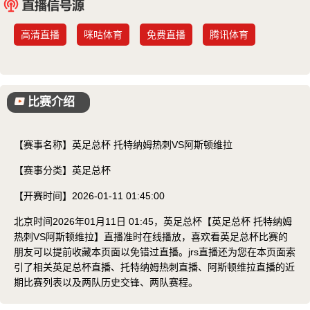
已结束
高清直播
咪咕体育
免费直播
腾讯体育
比赛介绍
【赛事名称】
英足总杯 托特纳姆热刺VS阿斯顿维拉
【赛事分类】
英足总杯
【开赛时间】
2026-01-11 01:45:00
北京时间2026年01月11日 01:45，英足总杯【英足总杯 托特纳姆
热刺VS阿斯顿维拉】直播准时在线播放，喜欢看英足总杯比赛的
朋友可以提前收藏本页面以免错过直播。jrs直播还为您在本页面索
引了相关英足总杯直播、托特纳姆热刺直播、阿斯顿维拉直播的近
期比赛列表以及两队历史交锋、两队赛程。