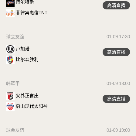
博尔特斯
高清直播
菲律宾电信TNT
球会友谊
01-09 17:30
卢加诺
高清直播
比尔森胜利
韩篮甲
01-09 18:00
安养正官庄
高清直播
蔚山现代太阳神
球会友谊
01-09 19:00