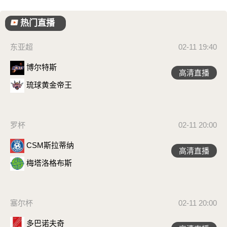
热门直播
东亚超
02-11 19:40
博尔特斯
高清直播
琉球黄金帝王
罗杯
02-11 20:00
CSM斯拉蒂纳
高清直播
梅塔洛格布斯
塞尔杯
02-11 20:00
多巴诺夫奇