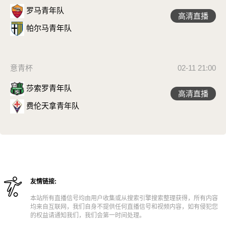
罗马青年队
高清直播
帕尔马青年队
意青杯
02-11 21:00
莎索罗青年队
高清直播
费伦天拿青年队
友情链接:
本站所有直播信号均由用户收集或从搜索引擎搜索整理获得，所有内容
均来自互联网，我们自身不提供任何直播信号和视频内容，如有侵犯您
的权益请通知我们，我们会第一时间处理。