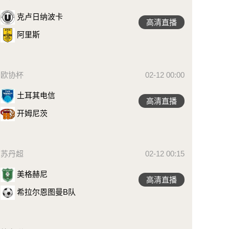
克卢日纳波卡
高清直播
阿里斯
欧协杯
02-12 00:00
土耳其电信
高清直播
开姆尼茨
苏丹超
02-12 00:15
美格赫尼
高清直播
希拉尔恩图曼B队