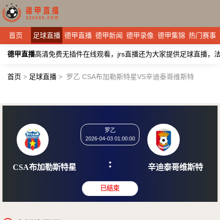
首页
足球直播
德甲直播
德甲新闻
德甲录像
德甲集锦
热门赛事
德甲直播
高清免费无插件在线观看，jrs直播还为大家提供足球直播
首页
>
足球直播
>
罗乙 CSA布加勒斯特星VS辛迪泰哥维斯特
罗乙
2026-04-03 01:00:00
:
CSA布加勒斯特星
辛迪泰哥