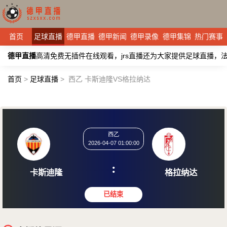
首页
足球直播
德甲直播
德甲新闻
德甲录像
德甲集锦
热门赛事
德甲直播
高清免费无插件在线观看，jrs直播还为大家提供足球直播
首页
>
足球直播
>
西乙 卡斯迪隆VS格拉纳达
西乙
2026-04-07 01:00:00
:
卡斯迪隆
格拉