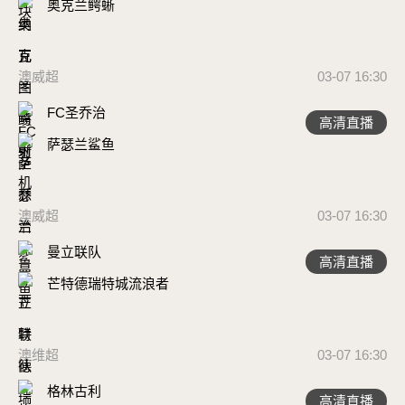
奥克兰鳄蜥
澳威超
03-07 16:30
FC圣乔治
高清直播
萨瑟兰鲨鱼
澳威超
03-07 16:30
曼立联队
高清直播
芒特德瑞特城流浪者
澳维超
03-07 16:30
格林古利
高清直播