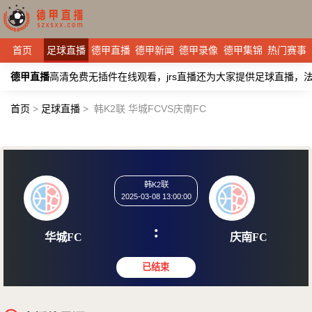
首页
足球直播
德甲直播
德甲新闻
德甲录像
德甲集锦
热门赛事
德甲直播
高清免费无插件在线观看，jrs直播还为大家提供足球直播
首页
>
足球直播
>
韩K2联 华城FCVS庆南FC
韩K2联
2025-03-08 13:00:00
:
华城FC
庆南