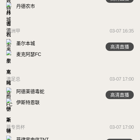
丹德农市
澳洲甲
03-07 16:35
墨尔本城
高清直播
麦克阿瑟FC
澳足总
03-07 17:00
阿德莱德毒蛇
高清直播
伊斯特恩联
菲专员杯
03-07 17:00
菲律宾电信TNT