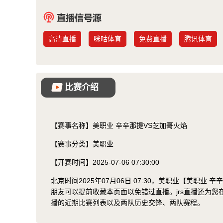
高清直播
咪咕体育
免费直播
腾讯体育
比赛介绍
【赛事名称】
美职业 辛辛那提VS芝加哥火焰
【赛事分类】
美职业
【开赛时间】
2025-07-06 07:30:00
北京时间2025年07月06日 07:30，美职业【美职
朋友可以提前收藏本页面以免错过直播。jrs直播还为
播的近期比赛列表以及两队历史交锋、两队赛程。