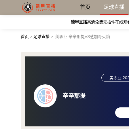
首页
足球直播
德甲直播
高清免费无插件在线观
首页
>
足球直播
>
美职业 辛辛那提VS芝加哥火焰
美职业
202
辛辛那提