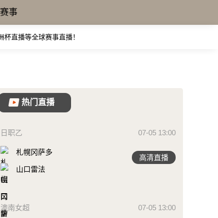
赛事
亚洲杯直播等全球赛事直播！
热门直播
日职乙
07-05 13:00
札幌冈萨多
高清直播
山口雷法
澳南女超
07-05 13:00