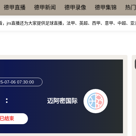
德甲直播
德甲新闻
德甲录像
德甲集锦
热门
看，jrs直播还为大家提供足球直播，法甲、英超、西甲、意甲、中超、
5-07-06 07:30:00
:
迈阿密国际
已结束