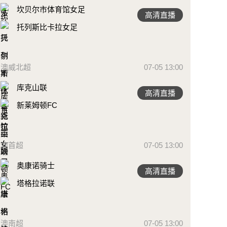
坎贝尔市体育馆女足
高清直播
托列斯比卡拉女足
澳威北超
07-05 13:00
库克山联
高清直播
新莱姆顿FC
澳首超
07-05 13:00
奥康诺骑士
高清直播
塔格拉诺联
澳南超
07-05 13:00