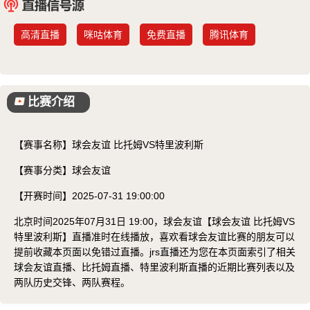
已结束
高清直播
咪咕体育
免费直播
腾讯体育
比赛介绍
【赛事名称】
球会友谊 比托姆VS特里波利斯
【赛事分类】
球会友谊
【开赛时间】
2025-07-31 19:00:00
北京时间2025年07月31日 19:00，球会友谊【球会友谊 比托姆VS
特里波利斯】直播准时在线播放，喜欢看球会友谊比赛的朋友可以
提前收藏本页面以免错过直播。jrs直播还为您在本页面索引了相关
球会友谊直播、比托姆直播、特里波利斯直播的近期比赛列表以及
两队历史交锋、两队赛程。