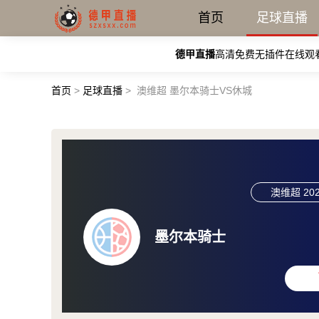
首页
足球直播
德甲直播
高清免费无插件在线观
首页
>
足球直播
>
澳维超 墨尔本骑士VS休城
澳维超
202
墨尔本骑士