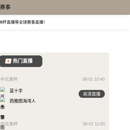
赛事
亚洲杯直播等全球赛事直播！
热门直播
中北美杯
08-01 10:40
蓝十字
高清直播
西雅图海湾人
中北美杯
08-01 11:00