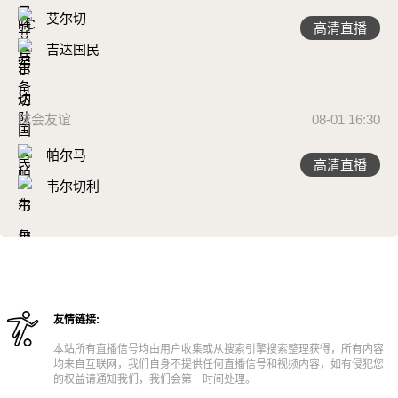
艾尔切
高清直播
吉达国民
球会友谊
08-01 16:30
帕尔马
高清直播
韦尔切利
友情链接:
本站所有直播信号均由用户收集或从搜索引擎搜索整理获得，所有内容
均来自互联网，我们自身不提供任何直播信号和视频内容，如有侵犯您
的权益请通知我们，我们会第一时间处理。