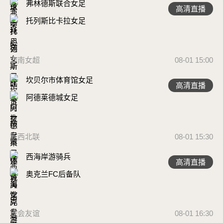
弗林德斯联合女足
高清直播
托列斯比卡拉女足
澳南女超
08-01 15:00
坎贝尔市体育馆女足
高清直播
阿德莱德城女足
新西北联
08-01 15:30
西海岸游骑兵
高清直播
奥克兰FC后备队
球会友谊
08-01 16:30